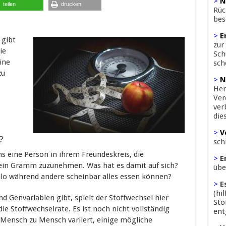
>
N
teilen
drucken
Rüc
bes
>
E
 gibt
zur
ie
Sch
ine
sch
zu
>
N
Her
Ver
ver
die
>
V
?
sch
s eine Person in ihrem Freundeskreis, die
>
E
 ein Gramm zuzunehmen. Was hat es damit auf sich?
übe
o während andere scheinbar alles essen können?
>
E
(hi
 Genvariablen gibt, spielt der Stoffwechsel hier
Sto
die Stoffwechselrate. Es ist noch nicht vollständig
ent
 Mensch zu Mensch variiert, einige mögliche