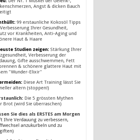
eu:
Der Nr. 1 Muskel der Gelenk-,
kenschmerzen, Angst & dicken Bauch
eitigt
nthüllt:
99 erstaunliche Kokosöl Tipps
 Verbesserung Ihrer Gesundheit,
utz vor Krankheiten, Anti-Aging und
önere Haut & Haare
euste Studien zeigen:
Stärkung Ihrer
zgesundheit, Verbesserung der
dauung, Gifte ausschwemmen, Fett
brennen & schönere glattere Haut mit
sem "Wunder-Elixir"
ermeiden:
Diese Art Training lässt Sie
neller altern (stoppen!)
rstaunlich:
Die 5 grössten Mythen
r Brot (wird Sie überraschen)
ssen Sie dies als ERSTES am Morgen
lft Ihre Verdauung zu verbessern,
ffwechsel anzukurbeln und zu
giften)