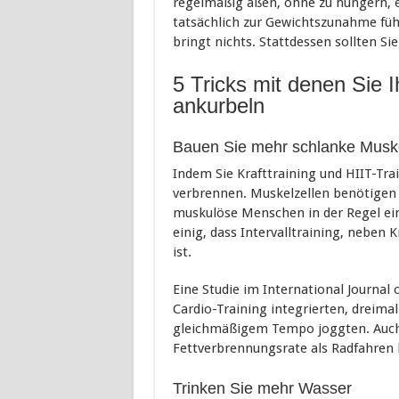
regelmäßig aßen, ohne zu hungern, e
tatsächlich zur Gewichtszunahme fü
bringt nichts. Stattdessen sollten Si
5 Tricks mit denen Sie I
ankurbeln
Bauen Sie mehr schlanke Musk
Indem Sie Krafttraining und HIIT-Tr
verbrennen. Muskelzellen benötigen 
muskulöse Menschen in der Regel ein
einig, dass Intervalltraining, neben 
ist.
Eine Studie im International Journal o
Cardio-Training integrierten, dreimal
gleichmäßigem Tempo joggten. Auch 
Fettverbrennungsrate als Radfahren
Trinken Sie mehr Wasser