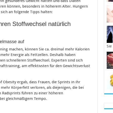
in gesünderes Gewicht hatten und dass Diäten
hren können, besonders in höherem Alter. Hungern
e sich an folgende Tipps halten:
hren Stoffwechsel natürlich
elmasse auf
Sie
aining machen, können Sie ca. dreimal mehr Kalorien
mehr Energie als Fettzellen. Deshalb haben
en schnelleren Stoffwechsel. Experten sind sich
Krafttraining, am effektivsten für den Gewichtsverlust
f Obesity ergab, dass Frauen, die Sprints in ihr
 mehr Körperfett verloren, als diejenigen, die bei
Radsprints führen zu einer höheren
 bei gleichmäßigem Tempo.