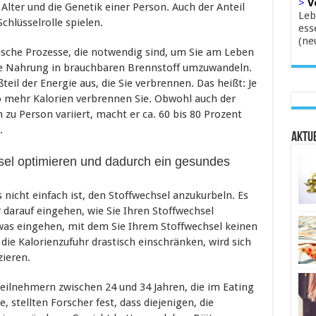
>
V
Alter und die Genetik einer Person. Auch der Anteil
Leb
hlüsselrolle spielen.
ess
(ne
ische Prozesse, die notwendig sind, um Sie am Leben
ene Nahrung in brauchbaren Brennstoff umzuwandeln.
il der Energie aus, die Sie verbrennen. Das heißt: Je
to mehr Kalorien verbrennen Sie. Obwohl auch der
u Person variiert, macht er ca. 60 bis 80 Prozent
.
Aktue
sel optimieren und dadurch ein gesundes
s nicht einfach ist, den Stoffwechsel anzukurbeln. Es
 darauf eingehen, wie Sie Ihren Stoffwechsel
twas eingehen, mit dem Sie Ihrem Stoffwechsel keinen
die Kalorienzufuhr drastisch einschränken, wird sich
zieren.
 Teilnehmern zwischen 24 und 34 Jahren, die im Eating
, stellten Forscher fest, dass diejenigen, die