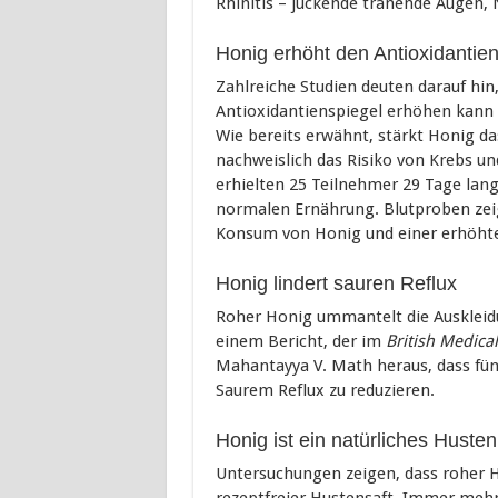
Rhinitis – juckende tränende Augen, 
Honig erhöht den Antioxidantie
Zahlreiche Studien deuten darauf hin
Antioxidantienspiegel erhöhen kann u
Wie bereits erwähnt, stärkt Honig d
nachweislich das Risiko von Krebs un
erhielten 25 Teilnehmer 29 Tage lang t
normalen Ernährung. Blutproben ze
Konsum von Honig und einer erhöhte
Honig lindert sauren Reflux
Roher Honig ummantelt die Auskleidu
einem Bericht, der im
British Medical
Mahantayya V. Math heraus, dass fün
Saurem Reflux zu reduzieren.
Honig ist ein natürliches Husten
Untersuchungen zeigen, dass roher 