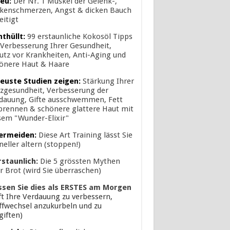
eu:
Der Nr. 1 Muskel der Gelenk-,
kenschmerzen, Angst & dicken Bauch
eitigt
nthüllt:
99 erstaunliche Kokosöl Tipps
 Verbesserung Ihrer Gesundheit,
utz vor Krankheiten, Anti-Aging und
önere Haut & Haare
euste Studien zeigen:
Stärkung Ihrer
zgesundheit, Verbesserung der
dauung, Gifte ausschwemmen, Fett
brennen & schönere glattere Haut mit
sem "Wunder-Elixir"
ermeiden:
Diese Art Training lässt Sie
neller altern (stoppen!)
rstaunlich:
Die 5 grössten Mythen
r Brot (wird Sie überraschen)
ssen Sie dies als ERSTES am Morgen
lft Ihre Verdauung zu verbessern,
ffwechsel anzukurbeln und zu
giften)