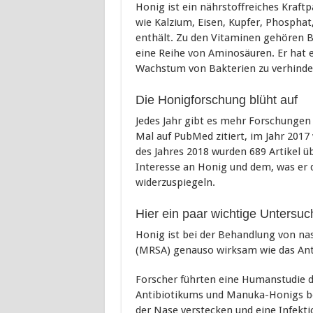
Honig ist ein nährstoffreiches Kraft
wie Kalzium, Eisen, Kupfer, Phosph
enthält. Zu den Vitaminen gehören B
eine Reihe von Aminosäuren. Er hat e
Wachstum von Bakterien zu verhinde
Die Honigforschung blüht auf
Jedes Jahr gibt es mehr Forschunge
Mal auf PubMed zitiert, im Jahr 201
des Jahres 2018 wurden 689 Artikel ü
Interesse an Honig und dem, was er d
widerzuspiegeln.
Hier ein paar wichtige Untersuc
Honig ist bei der Behandlung von na
(MRSA) genauso wirksam wie das Ant
Forscher führten eine Humanstudie du
Antibiotikums und Manuka-Honigs bei
der Nase verstecken und eine Infekti