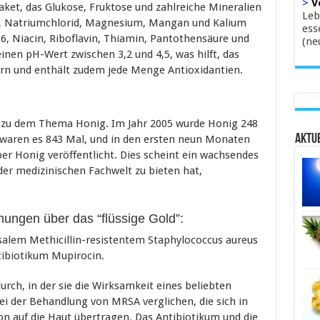
>
V
paket, das Glukose, Fruktose und zahlreiche Mineralien
Leb
at, Natriumchlorid, Magnesium, Mangan und Kalium
ess
6, Niacin, Riboflavin, Thiamin, Pantothensäure und
(ne
inen pH-Wert zwischen 3,2 und 4,5, was hilft, das
rn und enthält zudem jede Menge Antioxidantien.
n zu dem Thema Honig. Im Jahr 2005 wurde Honig 248
Aktue
7 waren es 843 Mal, und in den ersten neun Monaten
ber Honig veröffentlicht. Dies scheint ein wachsendes
er medizinischen Fachwelt zu bieten hat,
hungen über das “flüssige Gold”:
salem Methicillin-resistentem Staphylococcus aureus
ibiotikum Mupirocin.
rch, in der sie die Wirksamkeit eines beliebten
 der Behandlung von MRSA verglichen, die sich in
on auf die Haut übertragen. Das Antibiotikum und die