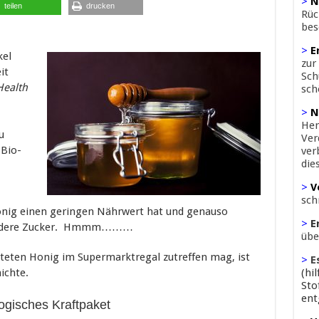
>
N
teilen
drucken
Rüc
bes
>
E
kel
zur
it
Sch
Health
sch
>
N
Her
u
Ver
Bio-
ver
die
>
V
sch
onig einen geringen Nährwert hat und genauso
>
E
r andere Zucker. Hmmm………
übe
teten Honig im Supermarktregal zutreffen mag, ist
>
E
ichte.
(hi
Sto
ent
ogisches Kraftpaket