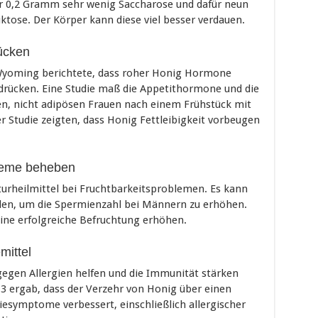
r 0,2 Gramm sehr wenig Saccharose und dafür neun
ose. Der Körper kann diese viel besser verdauen.
ücken
 Wyoming berichtete, dass roher Honig Hormone
rdrücken. Eine Studie maß die Appetithormone und die
n, nicht adipösen Frauen nach einem Frühstück mit
r Studie zeigten, dass Honig Fettleibigkeit vorbeugen
bleme beheben
urheilmittel bei Fruchtbarkeitsproblemen. Es kann
en, um die Spermienzahl bei Männern zu erhöhen.
eine erfolgreiche Befruchtung erhöhen.
mittel
gegen Allergien helfen und die Immunität stärken
13 ergab, dass der Verzehr von Honig über einen
esymptome verbessert, einschließlich allergischer