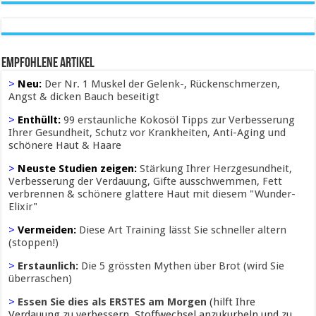
Empfohlene Artikel
>
Neu:
Der Nr. 1 Muskel der Gelenk-, Rückenschmerzen,
Angst & dicken Bauch beseitigt
>
Enthüllt:
99 erstaunliche Kokosöl Tipps zur Verbesserung
Ihrer Gesundheit, Schutz vor Krankheiten, Anti-Aging und
schönere Haut & Haare
>
Neuste Studien zeigen:
Stärkung Ihrer Herzgesundheit,
Verbesserung der Verdauung, Gifte ausschwemmen, Fett
verbrennen & schönere glattere Haut mit diesem "Wunder-
Elixir"
>
Vermeiden:
Diese Art Training lässt Sie schneller altern
(stoppen!)
>
Erstaunlich:
Die 5 grössten Mythen über Brot (wird Sie
überraschen)
>
Essen Sie dies als ERSTES am Morgen
(hilft Ihre
Verdauung zu verbessern, Stoffwechsel anzukurbeln und zu