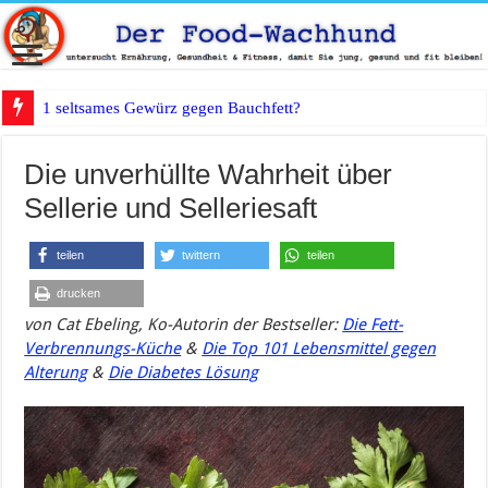
1 seltsames Gewürz gegen Bauchfett?
Die unverhüllte Wahrheit über
Sellerie und Selleriesaft
teilen
twittern
teilen
drucken
von
Cat
Ebeling
, Ko-Autorin der Bestseller:
Die Fett-
Verbrennungs-Küche
&
Die Top 101 Lebensmittel gegen
Alterung
&
Die Diabetes Lösung