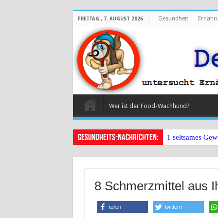
Gesundheit
Ernähr
FREITAG , 7. AUGUST 2026
Wer ist der Food-Wachhund?
Gesundheits-Nachrichten:
1 seltsames Gew
8 Schmerzmittel aus I
teilen
twittern