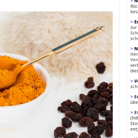
>
N
Rüc
bes
>
E
zur
Sch
sch
>
N
Her
Ver
ver
die
>
V
sch
>
E
übe
>
E
(hi
Sto
ent