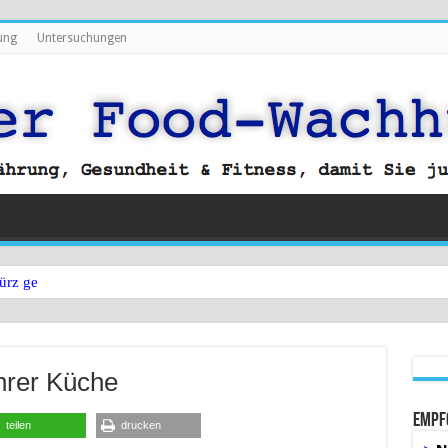
ung
Untersuchungen
ürz gegen Bauchfett?
hrer Küche
Empf
teilen
drucken