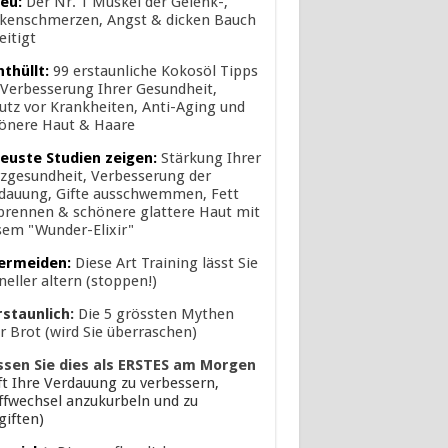
eu:
Der Nr. 1 Muskel der Gelenk-,
kenschmerzen, Angst & dicken Bauch
eitigt
nthüllt:
99 erstaunliche Kokosöl Tipps
 Verbesserung Ihrer Gesundheit,
utz vor Krankheiten, Anti-Aging und
önere Haut & Haare
euste Studien zeigen:
Stärkung Ihrer
zgesundheit, Verbesserung der
dauung, Gifte ausschwemmen, Fett
brennen & schönere glattere Haut mit
sem "Wunder-Elixir"
ermeiden:
Diese Art Training lässt Sie
neller altern (stoppen!)
rstaunlich:
Die 5 grössten Mythen
r Brot (wird Sie überraschen)
ssen Sie dies als ERSTES am Morgen
lft Ihre Verdauung zu verbessern,
ffwechsel anzukurbeln und zu
giften)