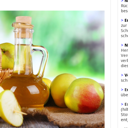
>
N
Rüc
bes
>
E
zur
Sch
sch
>
N
Her
Ver
ver
die
>
V
sch
>
E
übe
>
E
(hi
Sto
ent