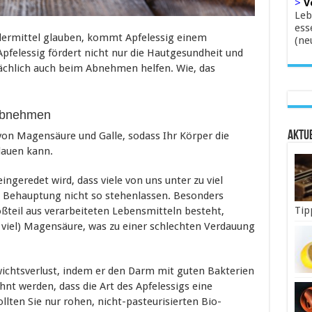
>
V
Leb
ess
dermittel glauben, kommt Apfelessig einem
(ne
pfelessig fördert nicht nur die Hautgesundheit und
ächlich auch beim Abnehmen helfen. Wie, das
 Abnehmen
Aktue
 von Magensäure und Galle, sodass Ihr Körper die
dauen kann.
geredet wird, dass viele von uns unter zu viel
e Behauptung nicht so stehenlassen. Besonders
Tip
teil aus verarbeiteten Lebensmitteln besteht,
u viel) Magensäure, was zu einer schlechten Verdauung
ichtsverlust, indem er den Darm mit guten Bakterien
hnt werden, dass die Art des Apfelessigs eine
ollten Sie nur rohen, nicht-pasteurisierten Bio-