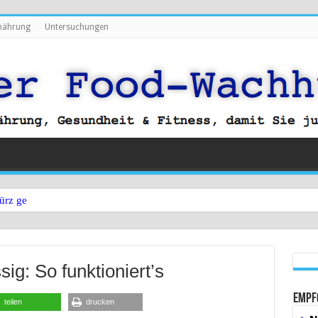
nährung
Untersuchungen
ürz gegen Bauchfett?
g: So funktioniert’s
Empf
teilen
drucken