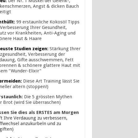
eu:
Der Nr. 1 Muskel der Gelenk-,
kenschmerzen, Angst & dicken Bauch
eitigt
nthüllt:
99 erstaunliche Kokosöl Tipps
 Verbesserung Ihrer Gesundheit,
utz vor Krankheiten, Anti-Aging und
önere Haut & Haare
euste Studien zeigen:
Stärkung Ihrer
zgesundheit, Verbesserung der
dauung, Gifte ausschwemmen, Fett
brennen & schönere glattere Haut mit
sem "Wunder-Elixir"
ermeiden:
Diese Art Training lässt Sie
neller altern (stoppen!)
rstaunlich:
Die 5 grössten Mythen
r Brot (wird Sie überraschen)
ssen Sie dies als ERSTES am Morgen
lft Ihre Verdauung zu verbessern,
ffwechsel anzukurbeln und zu
giften)