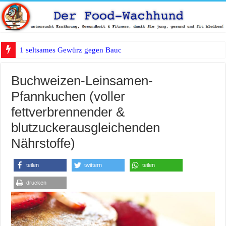
1 seltsames Gewürz gegen Bauchfett?
Buchweizen-Leinsamen-
Pfannkuchen (voller
fettverbrennender &
blutzuckerausgleichenden
Nährstoffe)
teilen
twittern
teilen
drucken