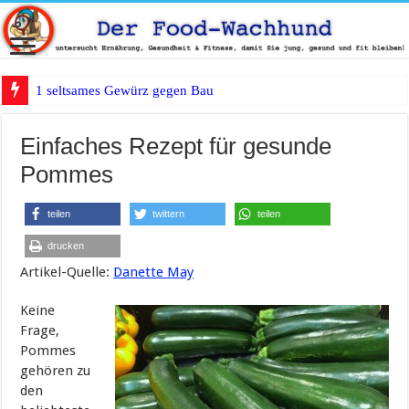
1 seltsames Gewürz gegen Bauchfett?
Einfaches Rezept für gesunde
Pommes
teilen
twittern
teilen
drucken
Artikel-Quelle:
Danette May
Keine
Frage,
Pommes
gehören zu
den