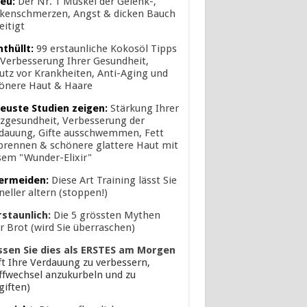
eu:
Der Nr. 1 Muskel der Gelenk-,
kenschmerzen, Angst & dicken Bauch
eitigt
nthüllt:
99 erstaunliche Kokosöl Tipps
 Verbesserung Ihrer Gesundheit,
utz vor Krankheiten, Anti-Aging und
önere Haut & Haare
euste Studien zeigen:
Stärkung Ihrer
zgesundheit, Verbesserung der
dauung, Gifte ausschwemmen, Fett
brennen & schönere glattere Haut mit
sem "Wunder-Elixir"
ermeiden:
Diese Art Training lässt Sie
neller altern (stoppen!)
rstaunlich:
Die 5 grössten Mythen
r Brot (wird Sie überraschen)
ssen Sie dies als ERSTES am Morgen
lft Ihre Verdauung zu verbessern,
ffwechsel anzukurbeln und zu
giften)