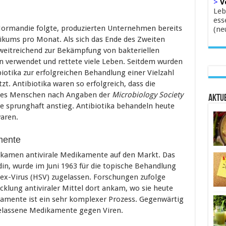
>
V
Leb
ess
r Normandie folgte, produzierten Unternehmen bereits
(ne
tikums pro Monat. Als sich das Ende des Zweiten
 weitreichend zur Bekämpfung von bakteriellen
n verwendet und rettete viele Leben. Seitdem wurden
biotika zur erfolgreichen Behandlung einer Vielzahl
zt. Antibiotika waren so erfolgreich, dass die
 des Menschen nach Angaben der
Microbiology Society
Aktue
e sprunghaft anstieg. Antibiotika behandeln heute
waren.
mente
 kamen antivirale Medikamente auf den Markt. Das
din, wurde im Juni 1963 für die topische Behandlung
lex-Virus (HSV) zugelassen. Forschungen zufolge
wicklung antiviraler Mittel dort ankam, wo sie heute
ikamente ist ein sehr komplexer Prozess. Gegenwärtig
gelassene Medikamente gegen Viren.