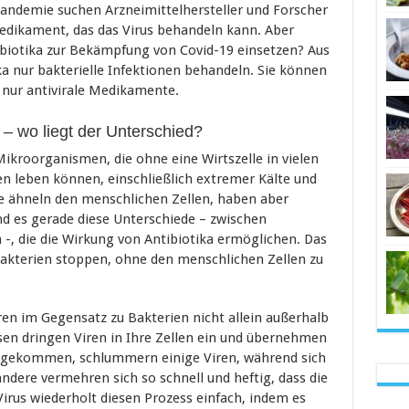
andemie suchen Arzneimittelhersteller und Forscher
Medikament, das das Virus behandeln kann. Aber
biotika zur Bekämpfung von Covid-19 einsetzen? Aus
a nur bakterielle Infektionen behandeln. Sie können
 nur antivirale Medikamente.
n – wo liegt der Unterschied?
Mikroorganismen, die ohne eine Wirtszelle in vielen
 leben können, einschließlich extremer Kälte und
ie ähneln den menschlichen Zellen, haben aber
nd es gerade diese Unterschiede – zwischen
 -, die die Wirkung von Antibiotika ermöglichen. Das
Bakterien stoppen, ohne den menschlichen Zellen zu
ren im Gegensatz zu Bakterien nicht allein außerhalb
sen dringen Viren in Ihre Zellen ein und übernehmen
 angekommen, schlummern einige Viren, während sich
dere vermehren sich so schnell und heftig, dass die
 Virus wiederholt diesen Prozess einfach, indem es