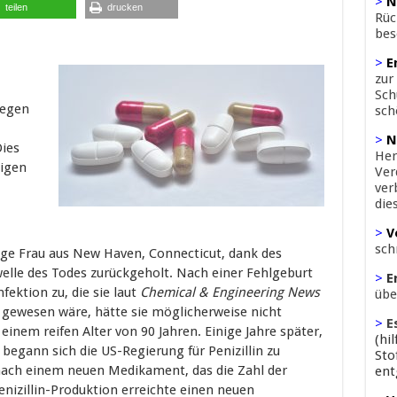
>
N
teilen
drucken
Rüc
bes
>
E
zur
Sch
gegen
sch
>
N
Dies
Her
tigen
Ver
ver
die
>
V
sch
ige Frau aus New Haven, Connecticut, dank des
welle des Todes zurückgeholt. Nach einer Fehlgeburt
>
E
fektion zu, die sie laut
Chemical & Engineering News
übe
ht gewesen wäre, hätte sie möglicherweise nicht
>
E
 einem reifen Alter von 90 Jahren. Einige Jahre später,
(hi
begann sich die US-Regierung für Penizillin zu
Sto
 nach einem neuen Medikament, das die Zahl der
ent
enizillin-Produktion erreichte einen neuen