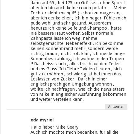
dann auf 65 , bei 175 cm Grösse.– ohne Sport !
aber ich bin auch keine coach potato- -. Meine
Tochter sieht mich( 65 ) schon zu mager an,
aber ich denke eher , ich bin hager. Fühle mich
pudelwohl und sehr gesund. Ausserdem
benutze ich keine Seife und Shampoo , hatte
nie bessere Haut vorher. Selbst normale
Zahnpasta lasse ich weg, nehme
selbstgemachte. Nebeneffekt , ich bekomme
keinen Sonnenbrand mehr ,sondern werde
richtig braun , nicht rot, klar , ich meide lange
Sonnenbestrahlung, ich wohne in den Tropen
!! Das heisst auch , alles frisch auf den Teller
und ins Glass. Ich “lehre ” vielen Leuten , sich
gut zu ernähren , schwierig ist bei ihnen das
Loslassen von Zucker . Da ich in einer
englischsprachigen Umgebung wohnen ,
wollte ich nachfragen , wie ich die newsletters
von Mike in englischer Ausführung bekommen
und weiter verteilen kann.
Antworten
eda myriel
Hallo lieber Mike Geary
Auch ich möchte mich bedanken, für all die