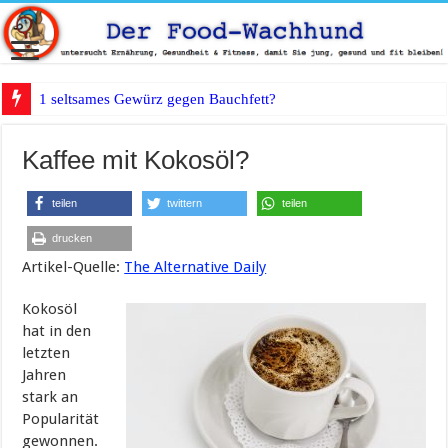
1 seltsames Gewürz gegen Bauchfett?
Kaffee mit Kokosöl?
teilen
twittern
teilen
drucken
Artikel-Quelle:
The Alternative Daily
Kokosöl
hat in den
letzten
Jahren
stark an
Popularität
gewonnen.