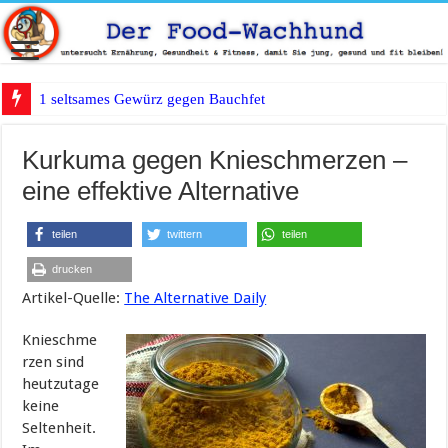
1 seltsames Gewürz gegen Bauchfett?
Kurkuma gegen Knieschmerzen –
eine effektive Alternative
teilen
twittern
teilen
drucken
Artikel-Quelle:
The Alternative Daily
Knieschme
rzen sind
heutzutage
keine
Seltenheit.