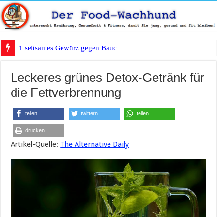
1 seltsames Gewürz gegen Bauchfett?
Leckeres grünes Detox-Getränk für
die Fettverbrennung
teilen
twittern
teilen
drucken
Artikel-Quelle:
The Alternative Daily