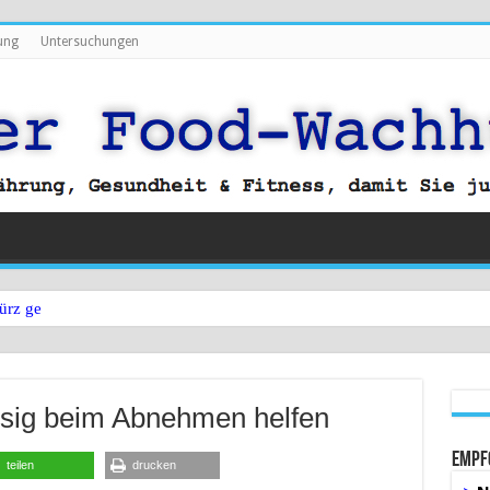
ung
Untersuchungen
ürz gegen Bauchfett?
ssig beim Abnehmen helfen
Empf
teilen
drucken