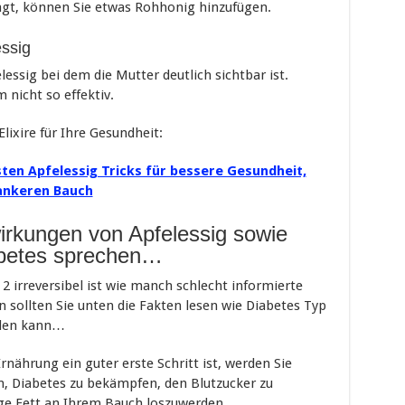
agt, können Sie etwas Rohhonig hinzufügen.
essig
lessig bei dem die Mutter deutlich sichtbar ist.
 nicht so effektiv.
lixire für Ihre Gesundheit:
sten Apfelessig Tricks für bessere Gesundheit,
ankeren Bauch
irkungen von Apfelessig sowie
abetes sprechen…
2 irreversibel ist wie manch schlecht informierte
sollten Sie unten die Fakten lesen wie Diabetes Typ
rden kann…
ährung ein guter erste Schritt ist, werden Sie
n, Diabetes zu bekämpfen, den Blutzucker zu
ige Fett an Ihrem Bauch loszuwerden.