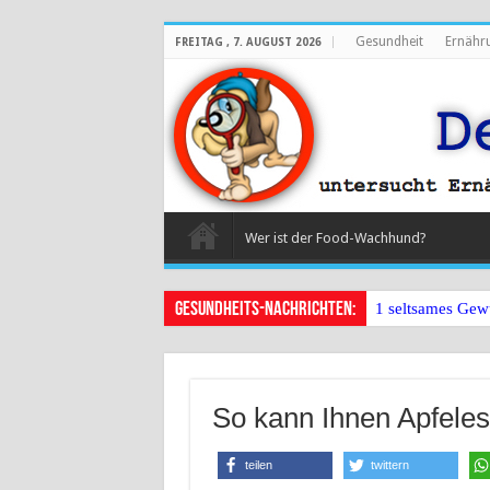
Gesundheit
Ernähr
FREITAG , 7. AUGUST 2026
Wer ist der Food-Wachhund?
Gesundheits-Nachrichten:
1 seltsames Gew
So kann Ihnen Apfele
teilen
twittern