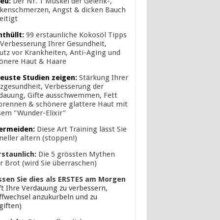
eu:
Der Nr. 1 Muskel der Gelenk-,
kenschmerzen, Angst & dicken Bauch
eitigt
nthüllt:
99 erstaunliche Kokosöl Tipps
 Verbesserung Ihrer Gesundheit,
utz vor Krankheiten, Anti-Aging und
önere Haut & Haare
euste Studien zeigen:
Stärkung Ihrer
zgesundheit, Verbesserung der
dauung, Gifte ausschwemmen, Fett
brennen & schönere glattere Haut mit
sem "Wunder-Elixir"
ermeiden:
Diese Art Training lässt Sie
neller altern (stoppen!)
rstaunlich:
Die 5 grössten Mythen
r Brot (wird Sie überraschen)
ssen Sie dies als ERSTES am Morgen
lft Ihre Verdauung zu verbessern,
ffwechsel anzukurbeln und zu
giften)