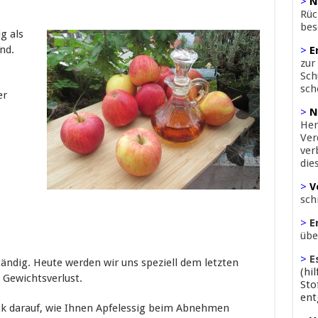
>
N
Rüc
bes
g als
nd.
>
E
zur
Sch
sch
er
>
N
Her
Ver
ver
die
>
V
sch
>
E
übe
>
E
ständig. Heute werden wir uns speziell dem letzten
(hi
 Gewichtsverlust.
Sto
ent
ck darauf, wie Ihnen Apfelessig beim Abnehmen