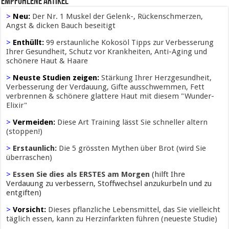
Empfohlene Artikel
>
Neu:
Der Nr. 1 Muskel der Gelenk-, Rückenschmerzen,
Angst & dicken Bauch beseitigt
>
Enthüllt:
99 erstaunliche Kokosöl Tipps zur Verbesserung
Ihrer Gesundheit, Schutz vor Krankheiten, Anti-Aging und
schönere Haut & Haare
>
Neuste Studien zeigen:
Stärkung Ihrer Herzgesundheit,
Verbesserung der Verdauung, Gifte ausschwemmen, Fett
verbrennen & schönere glattere Haut mit diesem "Wunder-
Elixir"
>
Vermeiden:
Diese Art Training lässt Sie schneller altern
(stoppen!)
>
Erstaunlich:
Die 5 grössten Mythen über Brot (wird Sie
überraschen)
>
Essen Sie dies als ERSTES am Morgen
(hilft Ihre
Verdauung zu verbessern, Stoffwechsel anzukurbeln und zu
entgiften)
>
Vorsicht:
Dieses pflanzliche Lebensmittel, das Sie vielleicht
täglich essen, kann zu Herzinfarkten führen (neueste Studie)