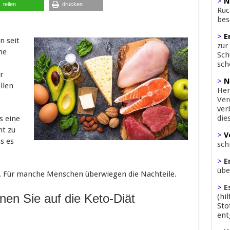
>
N
teilen
drucken
Rüc
bes
>
E
n seit
zur
ne
Sch
sch
r
>
N
llen
Her
Ver
ver
die
s eine
ht zu
>
V
s es
sch
>
E
übe
e. Für manche Menschen überwiegen die Nachteile.
>
E
enen Sie auf die Keto-Diät
(hi
Sto
ent