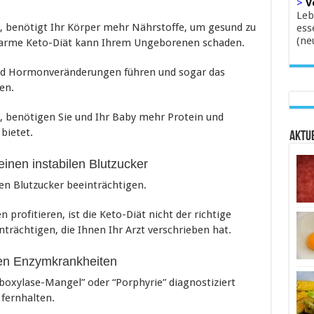
>
V
Leb
n, benötigt Ihr Körper mehr Nährstoffe, um gesund zu
ess
(ne
atarme Keto-Diät kann Ihrem Ungeborenen schaden.
nd Hormonveränderungen führen und sogar das
en.
n, benötigen Sie und Ihr Baby mehr Protein und
 bietet.
Aktue
einen instabilen Blutzucker
en Blutzucker beeinträchtigen.
rofitieren, ist die Keto-Diät nicht der richtige
rächtigen, die Ihnen Ihr Arzt verschrieben hat.
nen Enzymkrankheiten
boxylase-Mangel” oder “Porphyrie” diagnostiziert
 fernhalten.