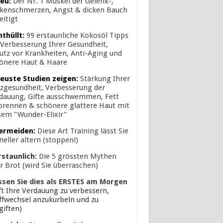
eu:
Der Nr. 1 Muskel der Gelenk-,
kenschmerzen, Angst & dicken Bauch
eitigt
nthüllt:
99 erstaunliche Kokosöl Tipps
 Verbesserung Ihrer Gesundheit,
utz vor Krankheiten, Anti-Aging und
önere Haut & Haare
euste Studien zeigen:
Stärkung Ihrer
zgesundheit, Verbesserung der
dauung, Gifte ausschwemmen, Fett
brennen & schönere glattere Haut mit
sem "Wunder-Elixir"
ermeiden:
Diese Art Training lässt Sie
neller altern (stoppen!)
rstaunlich:
Die 5 grössten Mythen
r Brot (wird Sie überraschen)
ssen Sie dies als ERSTES am Morgen
lft Ihre Verdauung zu verbessern,
ffwechsel anzukurbeln und zu
giften)