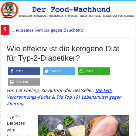
1 seltsames Gewürz gegen Bauchfett?
Wie effektiv ist die ketogene Diät
für Typ-2-Diabetiker?
teilen
twittern
teilen
drucken
von
Cat
Ebeling
, Ko-Autorin der Bestseller:
Die Fett-
Verbrennungs-Küche
&
Die Top 101 Lebensmittel gegen
Alterung
Typ-2-
Diabetes
wird