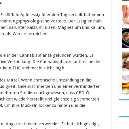
.
Esslöffeln Apfelessig über den Tag verteilt hat neben
ährungsphysiologische Vorteile. Der Essig enthält
lien, darunter Kalzium, Eisen, Magnesium und Kalium,
hen pH-Wert zu erreichen.
die in der Cannabispflanze gefunden wurden. Es
tive Verbindung. Die Cannabispflanze unterscheidet
lt kein THC und macht nicht high.
es Mittel. Wenn chronische Entzündungen die
digkeit, Gelenkschmerzen und einer verminderten
n mehreren Studien nachgewiesen, dass CBD-Öl
chkeit wiederherstellt und gleichzeitig Schmerzen
l, um ihre Muskeln locker zu halten und die
on Angstzuständen verwendet. Es hat sich gezeigt,