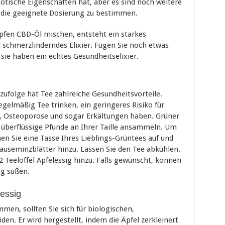
otische Eigenschaften hat, aber es sind noch weitere
 die geeignete Dosierung zu bestimmen.
opfen CBD-Öl mischen, entsteht ein starkes
chmerzlinderndes Elixier. Fügen Sie noch etwas
ie haben ein echtes Gesundheitselixier.
ufolge hat Tee zahlreiche Gesundheitsvorteile.
egelmäßig Tee trinken, ein geringeres Risiko für
l, Osteoporose und sogar Erkältungen haben. Grüner
 überflüssige Pfunde an Ihrer Taille ansammeln. Um
en Sie eine Tasse Ihres Lieblings-Grüntees auf und
rauseminzblätter hinzu. Lassen Sie den Tee abkühlen.
 Teelöffel Apfelessig hinzu. Falls gewünscht, können
g süßen.
essig
men, sollten Sie sich für biologischen,
den. Er wird hergestellt, indem die Äpfel zerkleinert