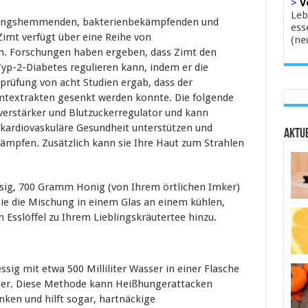
>
V
Leb
ndungshemmenden, bakterienbekämpfenden und
ess
imt verfügt über eine Reihe von
(ne
n. Forschungen haben ergeben, dass Zimt den
yp-2-Diabetes regulieren kann, indem er die
rprüfung von acht Studien ergab, dass der
mtextrakten gesenkt werden konnte. Die folgende
verstärker und Blutzuckerregulator und kann
kardiovaskuläre Gesundheit unterstützen und
Aktue
mpfen. Zusätzlich kann sie Ihre Haut zum Strahlen
ssig, 700 Gramm Honig (von Ihrem örtlichen Imker)
Sie die Mischung in einem Glas an einem kühlen,
 Esslöffel zu Ihrem Lieblingskräutertee hinzu.
ssig mit etwa 500 Milliliter Wasser in einer Flasche
über. Diese Methode kann Heißhungerattacken
ken und hilft sogar, hartnäckige