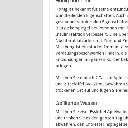
Honig und Zimt
Honig ist bekannt für seine entzü
wundheilenden Eigenschaften. Auch Z
gesundheitsfördernden Eigenschafte
Blutzuckerspiegel bei Personen mit T
Insulinreaktion verbessert. Eine Übe
Nüchternblutzucker mit Zimt und Zi
Mischung ist ein starker Immunitäts
Verdauungsbeschwerden lindern, die 
Entzündungen im ganzen Körper bekä
bringen.
Mischen Sie einfach 2 Tassen Apfele
und 2 Teelöffel Bio-Zimt. Bewahren 
trockenen Ort auf und fügen Sie einen
Gefiltertes Wasser
Mischen Sie zwei Esslöffel Apfelweine
und trinken Sie es den ganzen Tag 
abwehren, den Cholesterinspiegel sen