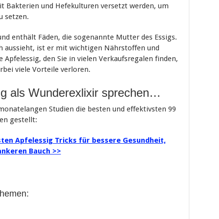
t Bakterien und Hefekulturen versetzt werden, um
u setzen.
 und enthält Fäden, die sogenannte Mutter des Essigs.
h aussieht, ist er mit wichtigen Nährstoffen und
e Apfelessig, den Sie in vielen Verkaufsregalen finden,
bei viele Vorteile verloren.
ig als Wunderexlixir sprechen…
monatelangen Studien die besten und effektivsten 99
n gestellt:
sten Apfelessig Tricks für bessere Gesundheit,
ankeren Bauch >>
Themen: