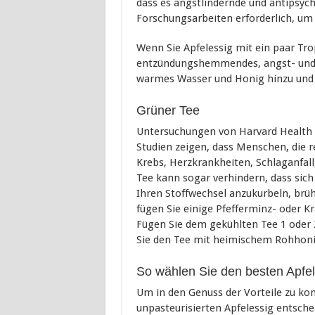
dass es angstlindernde und antipsych
Forschungsarbeiten erforderlich, um
Wenn Sie Apfelessig mit ein paar Tr
entzündungshemmendes, angst- und s
warmes Wasser und Honig hinzu und s
Grüner Tee
Untersuchungen von Harvard Health z
Studien zeigen, dass Menschen, die r
Krebs, Herzkrankheiten, Schlaganfal
Tee kann sogar verhindern, dass sich
Ihren Stoffwechsel anzukurbeln, brüh
fügen Sie einige Pfefferminz- oder K
Fügen Sie dem gekühlten Tee 1 oder 2
Sie den Tee mit heimischem Rohhoni
So wählen Sie den besten Apfel
Um in den Genuss der Vorteile zu kom
unpasteurisierten Apfelessig entschei