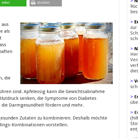
>
N
teilen
drucken
Rüc
bes
>
E
 aus
zur
e als
Sch
t
sch
ass
>
N
haften
Her
Ver
ver
die
, die
>
V
sch
ühren sind. Apfelessig kann die Gewichtsabnahme
>
E
 Blutdruck senken, die Symptome von Diabetes
übe
, die Darmgesundheit fördern und mehr.
>
E
n gesunden Zutaten zu kombinieren. Deshalb möchte
(hi
Sto
blings-Kombinationen vorstellen.
ent