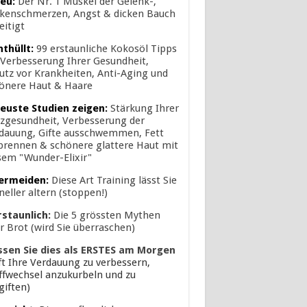
eu:
Der Nr. 1 Muskel der Gelenk-,
kenschmerzen, Angst & dicken Bauch
eitigt
nthüllt:
99 erstaunliche Kokosöl Tipps
 Verbesserung Ihrer Gesundheit,
utz vor Krankheiten, Anti-Aging und
önere Haut & Haare
euste Studien zeigen:
Stärkung Ihrer
zgesundheit, Verbesserung der
dauung, Gifte ausschwemmen, Fett
brennen & schönere glattere Haut mit
sem "Wunder-Elixir"
ermeiden:
Diese Art Training lässt Sie
neller altern (stoppen!)
rstaunlich:
Die 5 grössten Mythen
r Brot (wird Sie überraschen)
ssen Sie dies als ERSTES am Morgen
lft Ihre Verdauung zu verbessern,
ffwechsel anzukurbeln und zu
giften)