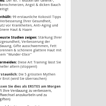
eu:
Der Nr. 1 Muskel der Gelenk-,
kenschmerzen, Angst & dicken Bauch
eitigt
nthüllt:
99 erstaunliche Kokosöl Tipps
 Verbesserung Ihrer Gesundheit,
utz vor Krankheiten, Anti-Aging und
önere Haut & Haare
euste Studien zeigen:
Stärkung Ihrer
zgesundheit, Verbesserung der
dauung, Gifte ausschwemmen, Fett
brennen & schönere glattere Haut mit
sem "Wunder-Elixir"
ermeiden:
Diese Art Training lässt Sie
neller altern (stoppen!)
rstaunlich:
Die 5 grössten Mythen
r Brot (wird Sie überraschen)
ssen Sie dies als ERSTES am Morgen
lft Ihre Verdauung zu verbessern,
ffwechsel anzukurbeln und zu
giften)