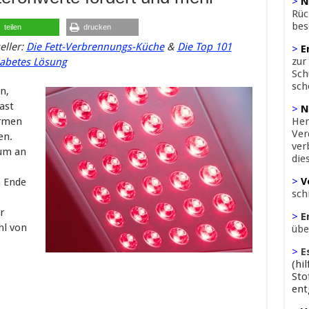
>
N
Rüc
bes
teilen
drucken
eller:
Die Fett-Verbrennungs-Küche
&
Die Top 101
>
E
zur
iabetes Lösung
Sch
sch
n,
ast
>
N
armen
Her
Ver
en.
ver
rum an
die
>
V
n Ende
sch
r
>
E
hl von
übe
>
E
(hi
Sto
ent