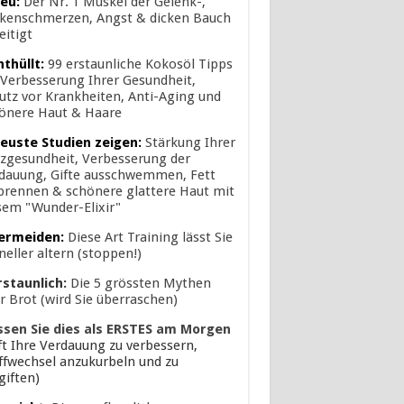
eu:
Der Nr. 1 Muskel der Gelenk-,
kenschmerzen, Angst & dicken Bauch
eitigt
nthüllt:
99 erstaunliche Kokosöl Tipps
 Verbesserung Ihrer Gesundheit,
utz vor Krankheiten, Anti-Aging und
önere Haut & Haare
euste Studien zeigen:
Stärkung Ihrer
zgesundheit, Verbesserung der
dauung, Gifte ausschwemmen, Fett
brennen & schönere glattere Haut mit
sem "Wunder-Elixir"
ermeiden:
Diese Art Training lässt Sie
neller altern (stoppen!)
rstaunlich:
Die 5 grössten Mythen
r Brot (wird Sie überraschen)
ssen Sie dies als ERSTES am Morgen
lft Ihre Verdauung zu verbessern,
ffwechsel anzukurbeln und zu
giften)