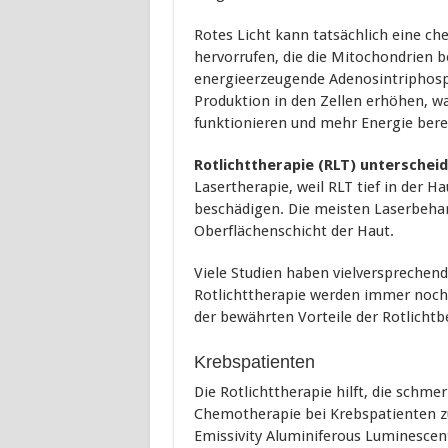
Rotes Licht kann tatsächlich eine ch
hervorrufen, die die Mitochondrien b
energieerzeugende Adenosintriphospha
Produktion in den Zellen erhöhen, was
funktionieren und mehr Energie berei
Rotlichttherapie (RLT) unterscheid
Lasertherapie, weil RLT tief in der H
beschädigen. Die meisten Laserbehan
Oberflächenschicht der Haut.
Viele Studien haben vielversprechende
Rotlichttherapie werden immer noch h
der bewährten Vorteile der Rotlicht
Krebspatienten
Die Rotlichttherapie hilft, die sch
Chemotherapie bei Krebspatienten zu
Emissivity Aluminiferous Luminescent