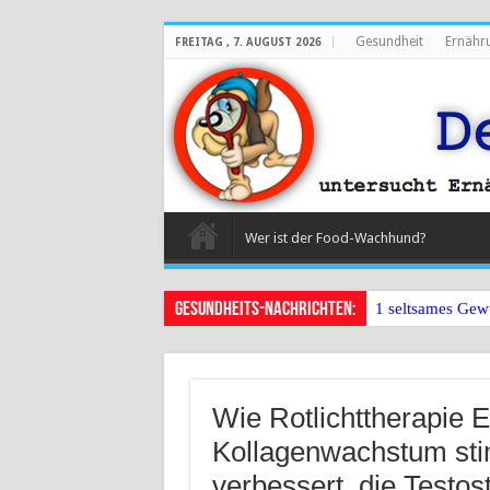
Gesundheit
Ernähr
FREITAG , 7. AUGUST 2026
Wer ist der Food-Wachhund?
Gesundheits-Nachrichten:
1 seltsames Gew
Wie Rotlichttherapie 
Kollagenwachstum stim
verbessert, die Testos