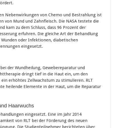
ördert.
ten Nebenwirkungen von Chemo und Bestrahlung ist
en von Mund und Zahnfleisch. Die NASA testete die
d kam zu dem Schluss, dass 96 Prozent der
esserung erfuhren. Die gleiche Art der Behandlung
 Wunden oder Infektionen, diabetischen
ennungen eingesetzt.
m bei der Wundheilung, Gewebereparatur und
ttherapie dringt tief in die Haut ein, um den
 ein erhöhtes Zellwachstum zu stimulieren. RLT
e heilende Elemente in der Haut, um die Reparatur
 und Haarwuchs
ehandlungen eingesetzt. Eine im Jahr 2014
ksamkeit von RLT bei der Förderung des neuen
üngung. Die Studienteilnehmer berichteten über