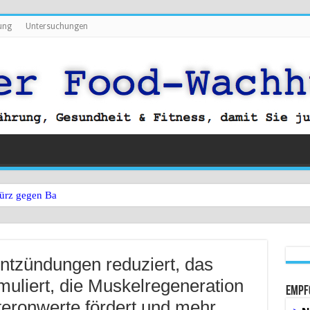
ung
Untersuchungen
ürz gegen Bauchfett?
Entzündungen reduziert, das
uliert, die Muskelregeneration
Empf
teronwerte fördert und mehr