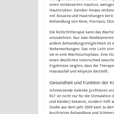
einen verbesserten Hautton, weniger 
Hautstruktur. Darüber hinaus verbess
mit Rosacea und Hautrötungen berich
Behandlung von Akne, Psoriasis, Ekz
Die Rotlichttherapie kann das Wachst
umzukehren. Nur zwei Medikamente si
andere Behandlungsmöglichkeit ist e
Nebenwirkungen. Das rote Licht stimu
sie in eine Wachstumsphase. Eine St
einen deutlichen Unterschied zwisc
Ergebnisse zeigten, dass die Therapi
Haarausfall und Alopezie darstellt.
Gesundheit und Funktion der 
Schmerzende Gelenke profitieren von 
RLT ist nicht nur für die Stimulation
und Bänder) bekannt, sondern hilft 
Studie aus dem Jahr 2009 kam zu dem 
kurzfristige Behandlung und Schmer