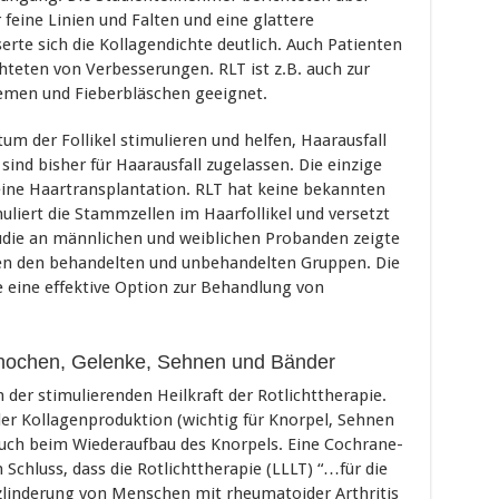
feine Linien und Falten und eine glattere
erte sich die Kollagendichte deutlich. Auch Patienten
teten von Verbesserungen. RLT ist z.B. auch zur
emen und Fieberbläschen geeignet.
um der Follikel stimulieren und helfen, Haarausfall
nd bisher für Haarausfall zugelassen. Die einzige
ine Haartransplantation. RLT hat keine bekannten
liert die Stammzellen im Haarfollikel und versetzt
udie an männlichen und weiblichen Probanden zeigte
hen den behandelten und unbehandelten Gruppen. Die
e eine effektive Option zur Behandlung von
Knochen, Gelenke, Sehnen und Bänder
der stimulierenden Heilkraft der Rotlichttherapie.
 der Kollagenproduktion (wichtig für Knorpel, Sehnen
auch beim Wiederaufbau des Knorpels. Eine Cochrane-
Schluss, dass die Rotlichttherapie (LLLT) “…für die
zlinderung von Menschen mit rheumatoider Arthritis