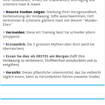
Ihrer Gesundheit, Schutz vor Krankheiten, Anti-Aging und
schönere Haut & Haare
>
Neuste Studien zeigen:
Stärkung Ihrer Herzgesundheit,
Verbesserung der Verdauung, Gifte ausschwemmen, Fett
verbrennen & schönere glattere Haut mit diesem "Wunder-
Elixir"
>
Vermeiden:
Diese Art Training lässt Sie schneller altern
(stoppen!)
>
Erstaunlich:
Die 5 grössten Mythen über Brot (wird Sie
überraschen)
>
Essen Sie dies als ERSTES am Morgen
(hilft Ihre
Verdauung zu verbessern, Stoffwechsel anzukurbeln und zu
entgiften)
>
Vorsicht:
Dieses pflanzliche Lebensmittel, das Sie vielleicht
täglich essen, kann zu Herzinfarkten führen (neueste Studie)