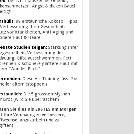
eu:
Der Nr. 1 Muskel der Gelenk-,
kenschmerzen, Angst & dicken Bauch
eitigt
nthüllt:
99 erstaunliche Kokosöl Tipps
 Verbesserung Ihrer Gesundheit,
utz vor Krankheiten, Anti-Aging und
önere Haut & Haare
euste Studien zeigen:
Stärkung Ihrer
zgesundheit, Verbesserung der
dauung, Gifte ausschwemmen, Fett
brennen & schönere glattere Haut mit
sem "Wunder-Elixir"
ermeiden:
Diese Art Training lässt Sie
neller altern (stoppen!)
rstaunlich:
Die 5 grössten Mythen
r Brot (wird Sie überraschen)
ssen Sie dies als ERSTES am Morgen
lft Ihre Verdauung zu verbessern,
ffwechsel anzukurbeln und zu
giften)