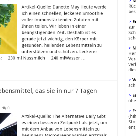
>
N
Rüc
Artikel-Quelle: Danette May Heute werde
bes
ich einen schnellen, leckeren Smoothie
voller immunstärkenden Zutaten mit
>
E
Ihnen teilen. Wir leben in einer
zur
beängstigenden Zeit. Deshalb ist es
Sch
sch
gerade jetzt wichtig, den Körper mit
gesunden, heilenden Lebensmitteln zu
>
N
unterstützen und schützen. Leckerer
Her
en: 230 ml Nussmilch 240 mlWasser …
Ver
ver
die
>
V
sch
bensmittel, das Sie in nur 7 Tagen
>
E
übe
0
>
E
Artikel-Quelle: The Alternative Daily Gibt
(hi
Sto
es einen besseren Zeitpunkt als jetzt, um
ent
mit dem Anbau von Lebensmitteln zu
beginnen? Microgreens wurden erstmals