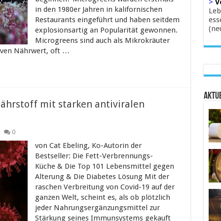
>
V
in den 1980er Jahren in kalifornischen
Leb
Restaurants eingeführt und haben seitdem
ess
(ne
explosionsartig an Popularität gewonnen.
Microgreens sind auch als Mikrokräuter
iven Nährwert, oft …
Aktue
ährstoff mit starken antiviralen
0
von Cat Ebeling, Ko-Autorin der
Bestseller: Die Fett-Verbrennungs-
Küche & Die Top 101 Lebensmittel gegen
Alterung & Die Diabetes Lösung Mit der
raschen Verbreitung von Covid-19 auf der
ganzen Welt, scheint es, als ob plötzlich
jeder Nahrungsergänzungsmittel zur
Stärkung seines Immunsystems gekauft