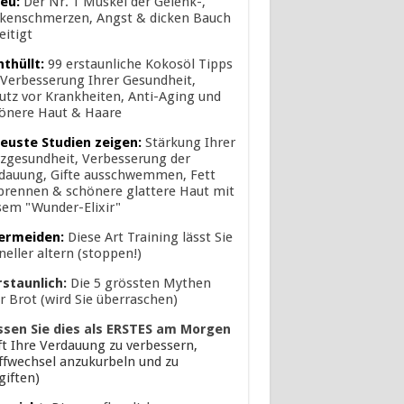
eu:
Der Nr. 1 Muskel der Gelenk-,
kenschmerzen, Angst & dicken Bauch
eitigt
nthüllt:
99 erstaunliche Kokosöl Tipps
 Verbesserung Ihrer Gesundheit,
utz vor Krankheiten, Anti-Aging und
önere Haut & Haare
euste Studien zeigen:
Stärkung Ihrer
zgesundheit, Verbesserung der
dauung, Gifte ausschwemmen, Fett
brennen & schönere glattere Haut mit
sem "Wunder-Elixir"
ermeiden:
Diese Art Training lässt Sie
neller altern (stoppen!)
rstaunlich:
Die 5 grössten Mythen
r Brot (wird Sie überraschen)
ssen Sie dies als ERSTES am Morgen
lft Ihre Verdauung zu verbessern,
ffwechsel anzukurbeln und zu
giften)