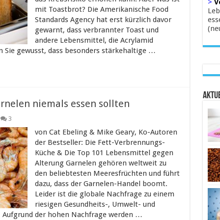
>
V
mit Toastbrot? Die Amerikanische Food
Leb
Standards Agency hat erst kürzlich davor
ess
(ne
gewarnt, dass verbrannter Toast und
andere Lebensmittel, die Acrylamid
n Sie gewusst, dass besonders stärkehaltige …
Aktue
rnelen niemals essen sollten
3
von Cat Ebeling & Mike Geary, Ko-Autoren
der Bestseller: Die Fett-Verbrennungs-
Küche & Die Top 101 Lebensmittel gegen
Alterung Garnelen gehören weltweit zu
den beliebtesten Meeresfrüchten und führt
dazu, dass der Garnelen-Handel boomt.
Leider ist die globale Nachfrage zu einem
riesigen Gesundheits-, Umwelt- und
 Aufgrund der hohen Nachfrage werden …