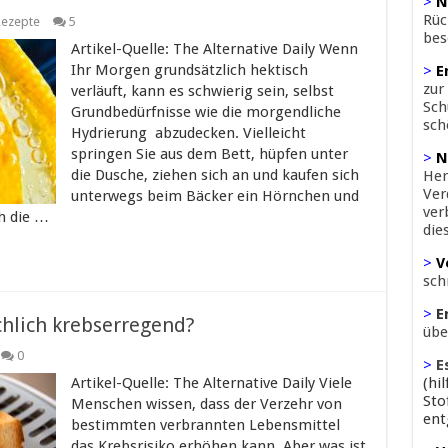
>
N
Rüc
Rezepte
5
bes
Artikel-Quelle: The Alternative Daily Wenn
Ihr Morgen grundsätzlich hektisch
>
E
zur
verläuft, kann es schwierig sein, selbst
Sch
Grundbedürfnisse wie die morgendliche
sch
Hydrierung abzudecken. Vielleicht
springen Sie aus dem Bett, hüpfen unter
>
N
die Dusche, ziehen sich an und kaufen sich
Her
Ver
unterwegs beim Bäcker ein Hörnchen und
ver
h die …
die
>
V
sch
>
E
chlich krebserregend?
übe
0
>
E
Artikel-Quelle: The Alternative Daily Viele
(hi
Sto
Menschen wissen, dass der Verzehr von
ent
bestimmten verbrannten Lebensmittel
das Krebsrisiko erhöhen kann. Aber was ist